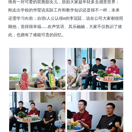
艳有一对可爱的双胞胎女儿，鼓励大家趁年轻多去感受世界；
刚走出学校的华莹说实际工作和教学知识还是很不一样，未来
还需学习向前；自诩i人公认很e的李冠廷，说在公司大家都很照
顾他，觉得很幸福……欢声笑语、其乐融融，大家不仅熟识了彼
此，也拥有了难能可贵的回忆。