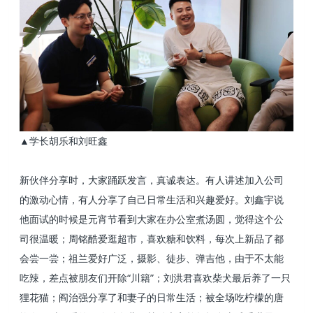
▲学长胡乐和刘旺鑫
新伙伴分享时，大家踊跃发言，真诚表达。有人讲述加入公司
的激动心情，有人分享了自己日常生活和兴趣爱好。刘鑫宇说
他面试的时候是元宵节看到大家在办公室煮汤圆，觉得这个公
司很温暖；周铭酷爱逛超市，喜欢糖和饮料，每次上新品了都
会尝一尝；祖兰爱好广泛，摄影、徒步、弹吉他，由于不太能
吃辣，差点被朋友们开除“川籍”；刘洪君喜欢柴犬最后养了一只
狸花猫；阎治强分享了和妻子的日常生活；被全场吃柠檬的唐