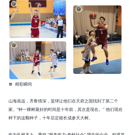
〓 精彩瞬间
山海虽远，齐鲁情深，篮球让他们在天府之国找到了第二个
家。“种一棵树最好的时间是十年前，其次是现在。" 他们现在
种下的这颗种子，十年后定能长成参天大树。
作为扎根本土、秉持 “服务电力·奉献社会” 理念的企业，积盛首