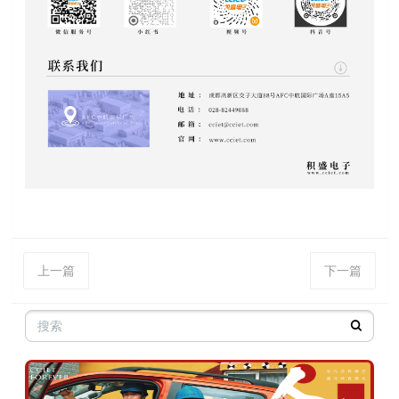
上一篇
下一篇