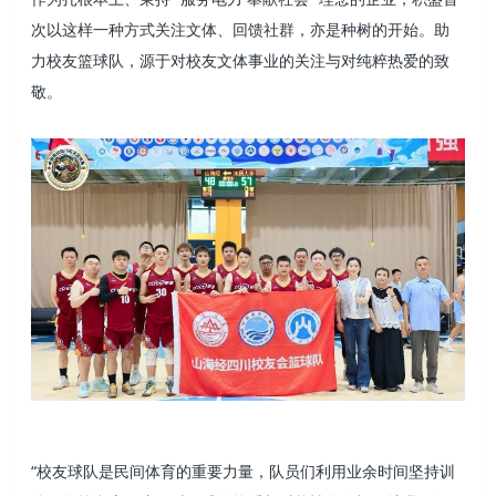
次以这样一种方式关注文体、回馈社群，亦是种树的开始。助
力校友篮球队，源于对校友文体事业的关注与对纯粹热爱的致
敬。
“校友球队是民间体育的重要力量，队员们利用业余时间坚持训