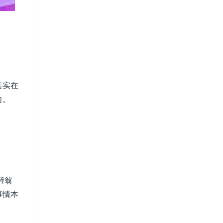
其实在
向。
醉翁
事情本