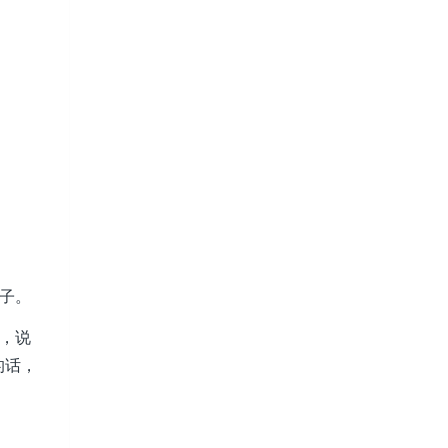
子。
家，说
的话，