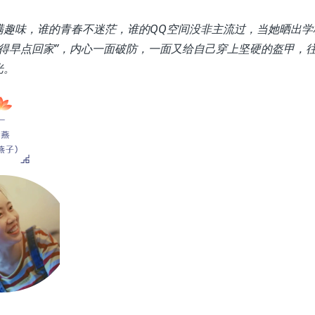
满趣味，谁的青春不迷茫，谁的QQ空间没非主流过，当她晒出学
记得早点回家”，内心一面破防，一面又给自己穿上坚硬的盔甲，
光。