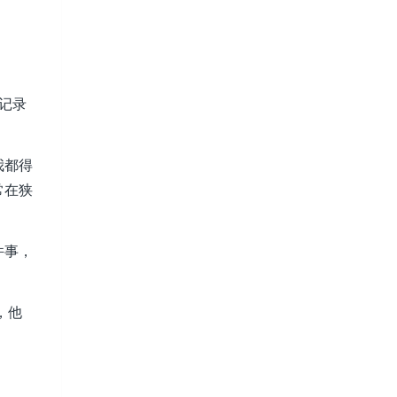
记录
我都得
常在狭
件事，
，他