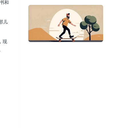
书和
那儿
，现
。