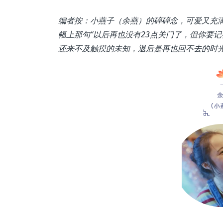
编者按：小燕子（余燕）的碎碎念，可爱又充
幅上那句“以后再也没有23点关门了，但你要
还来不及触摸的未知，退后是再也回不去的时