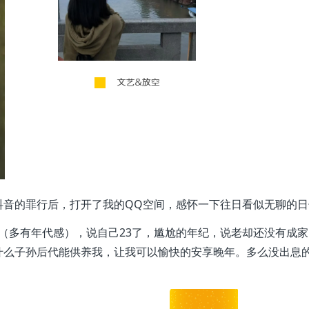
抖音的罪行后，打开了我的QQ空间，感怀一下往日看似无聊的日
说说（多有年代感），说自己23了，尴尬的年纪，说老却还没有成
什么子孙后代能供养我，让我可以愉快的安享晚年。多么没出息