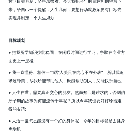
树立目标容易，坚持却很难。今天我把今年的目标和期望写下
来，给自己一个提醒，人生几何，要想行动就必须要有目标去
实现并制定一个人生规划:
目标规划
● 把我所学知识技能稳固，在闲暇时间进行学习，争取在专业方
面更上一层楼;
● 我一直懂得、相信一句话“人美只在内心不在外表”，所以我追
求这种美，尽我所能帮助他人，既能帮助别人，又能快乐自己;
● 人生在世，需要真正交心的朋友。然而知己是难求的，否则伯
牙子期的故事为何能流传千年呢？所以今年我也要好好珍惜难
得的友谊;
● 人活一世怎么能没有一个好的身体呢，今年的目标就是去健身
房增肌；