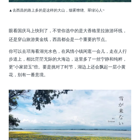
▲去西昌的路上多的是这样的大山，烟雾缭绕、翠绿沁人~
眼看国庆马上快到了，不管你选中的是大香格里拉旅游环线，
还是穿山旅游黄金线，西昌都会是一个重要的节点。
你可以去邛海看湖光水色，在风情小镇闲逛一会儿
，走在人行
步道上，相比茫茫无际的大海边，这里多了一丝宁静和纯粹，
更“小家碧玉”些。要是挑对了时节，湖边上还会飘起一层小黄
花，别有一番意境。