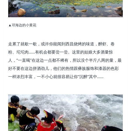
▲邛海边的小黄花
走累了就歇一歇，或许你能闻到西昌烧烤的味道，醉虾、卷
粉、坨坨肉……有机会都要尝一尝。这里的姑娘大多酒量惊
人，“一直喝”在这边一点都不稀有，所以没个半斤八两的量，最
好不要在这边拼酒劲儿，他们的热情跟彝族服饰和漆器的色彩
一样浓烈丰富，一不小心就很容易让你“沉醉”其中……