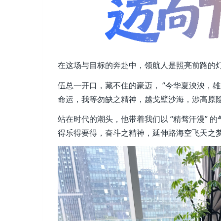
在这场与目标的奔赴中，领航人是照亮前路的
伍总一开口，藏不住的豪迈， “今华夏泱泱，
命运，我等勿缺之精神，越戈壁沙海，涉高原险
站在时代的潮头，他带着我们以 “精骛汗漫” 
得乐得要得，奋斗之精神，延伸路海空飞天之