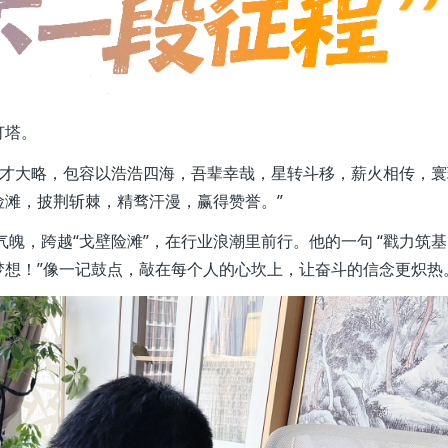
灯塔。
雄才大略，包容以浩浩四海，吾辈幸哉，星转斗移，薪火相传，寰
滩，披荆斩棘，精骛汗漫，赢得赞誉。”
的气魄，跨越“戈壁险滩”，在行业浪潮里前行。他的一句 “戳力筑
梦想！”像一记鼓点，敲在每个人的心坎上，让奋斗的信念更炽热