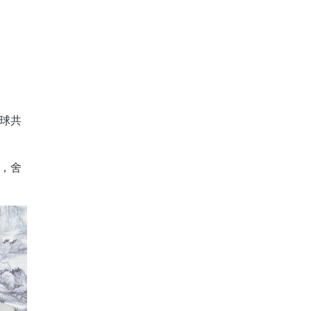
球共
基，舍
。