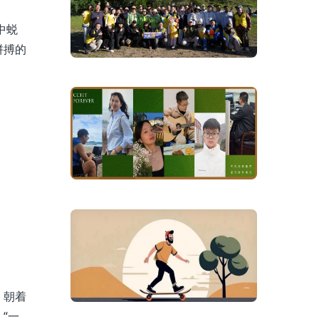
中蜕
拼搏的
，朝着
“一